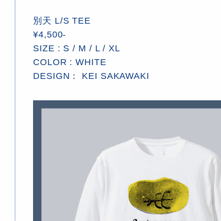
別天 L/S TEE
¥4,500-
SIZE : S / M / L / XL
COLOR : WHITE
DESIGN： KEI SAKAWAKI