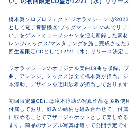
い」の初回限定CD盤が12/21（水）リリー
橋本翼ソロプロジェクト”ジオラマシーン”が202
として電子音響機器“ブッダマシーン”のみでリリ
い」をゲストミュージシャンを迎え新録した素材
レンジ/ミックス/マスタリングを施し完成させた
回生産限定CDとして12/21（水）リリース決定
ジオラマシーンのオリジナル楽曲19曲を収録。
曲、アレンジ、ミックスは全て橋本翼が担当。ジ
本淳助、デザインを惣田紗希が担当しております
初回限定盤CDには滝本淳助の写真作品を多数使
付属しており、好みの絵柄を組み合わせて、付属
に収めることでアザージャケットとして楽しめる
ます。商品のサンプル写真は追って公開予定です