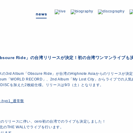
bscure Ride」の台湾リリースが決定！初の台湾ワンマンライブも
の3rd Album「Obscure Ride」が台湾のHighnote Asiaからのリリースが
lbum「WORLD RECORD」、2nd Album「My Lost City」からライブで
S DISCを加えた2枚組仕様。リリースは9/3（土）となります。
のリリースに伴い、cero初の台湾でのライブも決定しました！
台北のTHE WALLでライブを行います。
なります。