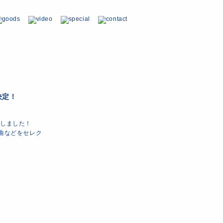
決定！
決定しました！
の人気曲などをセレク