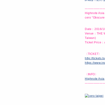
———————
Highnote Asia
cero ”Obscure
Date：2016/10
Venue：THE WAL
Taiwan)
Ticket Price
〈TICKET〉
http://ticket
https://www.i
〈INFO〉
Highnote Asia
———————