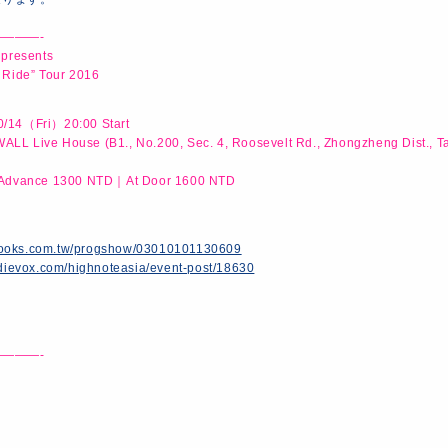
———-
 presents
 Ride” Tour 2016
/14（Fri）20:00 Start
L Live House (B1., No.200, Sec. 4, Roosevelt Rd., Zhongzheng Dist., Tai
：Advance 1300 NTD｜At Door 1600 NTD
s.books.com.tw/progshow/03010101130609
ndievox.com/highnoteasia/event-post/18630
———-