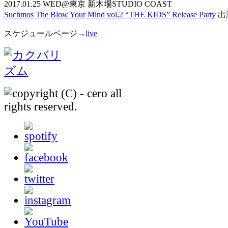
2017.01.25 WED@東京 新木場STUDIO COAST
Suchmos The Blow Your Mind vol,2 “THE KIDS” Release Party
出
スケジュールページ→
live