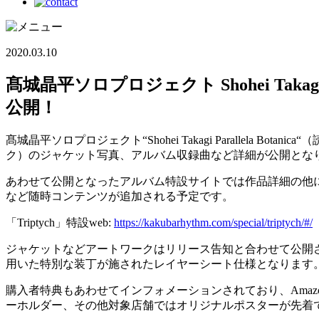
2020.03.10
髙城晶平ソロプロジェクト Shohei Takagi 
公開！
髙城晶平ソロプロジェクト“Shohei Takagi Parallela
ク）のジャケット写真、アルバム収録曲など詳細が公開とな
あわせて公開となったアルバム特設サイトでは作品詳細の他に
など随時コンテンツが追加される予定です。
「Triptych」特設web:
https://kakubarhythm.com/special/triptych/#/
ジャケットなどアートワークはリリース告知と合わせて公開
用いた特別な装丁が施されたレイヤーシート仕様となります
購入者特典もあわせてインフォメーションされており、Amazon
ーホルダー、その他対象店舗ではオリジナルポスターが先着