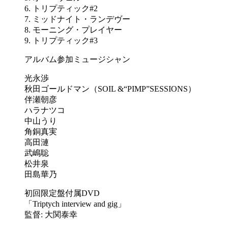
6. トリプティック#2
7. ミッドナイト・ランデヴー
8. モーニング・プレイヤー
9. トリプティック#3
アルバム参加ミュージシャン
光永渉
秋田ゴールドマン（SOIL &“PIMP”SESSIONS）
伴瀬朝彦
ハラナツコ
中山うり
角銅真実
高田漣
武嶋聡
松井泉
田島華乃
初回限定盤付属DVD
「Triptych interview and gig」
監督: 大関泰幸