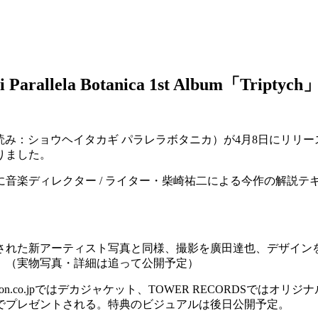
Parallela Botanica 1st Album
 Botanica“（読み：ショウヘイタカギ パラレラボタニカ）が4月8日
りました。
音楽ディレクター / ライター・柴崎祐二による今作の解説テ
された新アーティスト写真と同様、撮影を廣田達也、デザイン
。（実物写真・詳細は追って公開予定）
.co.jpではデカジャケット、TOWER RECORDSでは
でプレゼントされる。特典のビジュアルは後日公開予定。