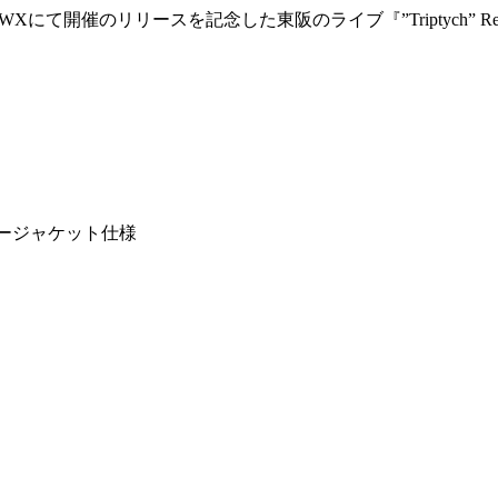
て開催のリリースを記念した東阪のライブ『”Triptych” Rele
※レイヤージャケット仕様