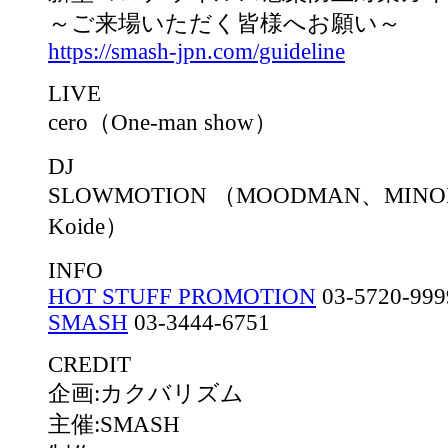
～ご来場いただく皆様へお願い～
https://smash-jpn.com/guideline
LIVE
cero（One-man show）
DJ
SLOWMOTION （MOODMAN、MINODA
Koide）
INFO
HOT STUFF PROMOTION
03-5720-999
SMASH
03-3444-6751
CREDIT
企画:カクバリズム
主催:SMASH