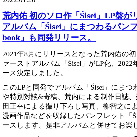
荒内佑 初のソロ作「Śisei」LP盤
アルバム「Śisei」にまつわるパンフレ
book」も同発リリース。
2021年8月にリリースとなった荒内佑の
ァーストアルバム「Śisei」がLP化、2022
ース決定しました。
このLPと同発でアルバム「Śisei」にま
や特別対談&寄稿、荒内による制作日誌、
田正幸による撮り下ろし写真、柳智之に
漫画作品などを収録したパンフレット「Śise
ースします。是非アルバムと併せてお楽