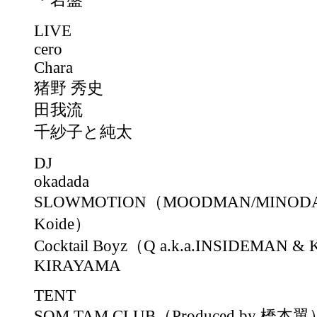
LIVE
cero
Chara
猪野 秀史
田我流
千紗子と純太
DJ
okadada
SLOWMOTION（MOODMAN/MINODA/S
Koide）
Cocktail Boyz（Q a.k.a.INSIDEMAN 
KIRAYAMA
TENT
SOM TAM CLUB（Produced by 橋本翼