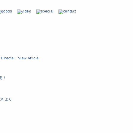
recte...
View Article
決定！
ース
より