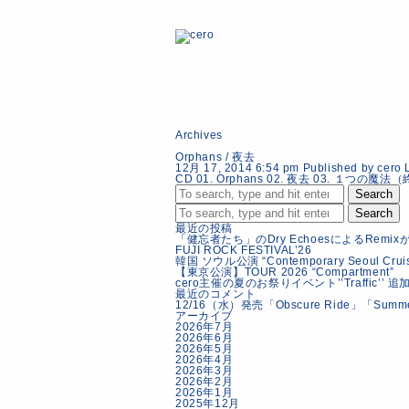
Archives
Orphans / 夜去
12月 17, 2014 6:54 pm
Published by
cero
CD 01. Orphans 02. 夜去 03. １つの魔法
Search
Search
最近の投稿
「健忘者たち」のDry EchoesによるRemi
FUJI ROCK FESTIVAL’26
韓国 ソウル公演 “Contemporary Seoul Cr
【東京公演】TOUR 2026 “Compartment”
cero主催の夏のお祭りイベント’’Traffic’’
最近のコメント
12/16（水）発売「Obscure Ride」「Sum
アーカイブ
2026年7月
2026年6月
2026年5月
2026年4月
2026年3月
2026年2月
2026年1月
2025年12月