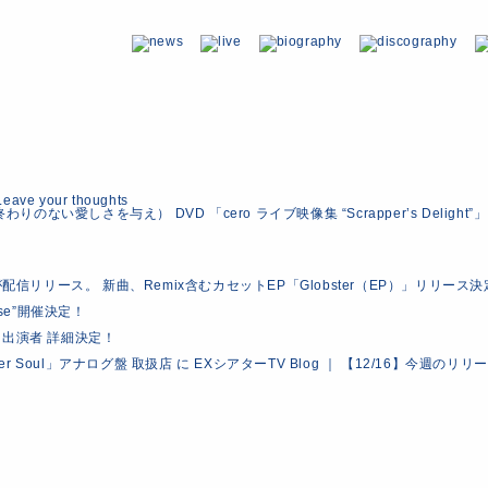
Leave your thoughts
（終わりのない愛しさを与え） DVD 「cero ライブ映像集 “Scrapper’s Delight”」 Di
xが配信リリース。 新曲、Remix含むカセットEP「Globster（EP）」リリース
uise”開催決定！
 追加出演者 詳細決定！
mer Soul」アナログ盤 取扱店
に
EXシアターTV Blog ｜ 【12/16】今週のリリ