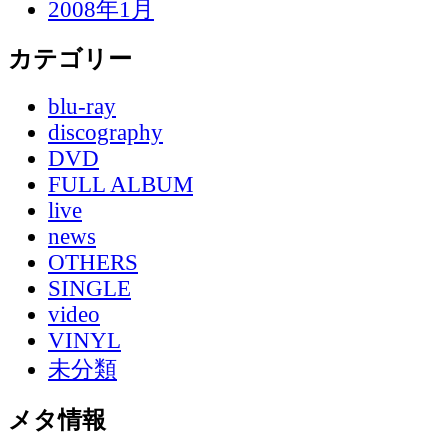
2008年1月
カテゴリー
blu-ray
discography
DVD
FULL ALBUM
live
news
OTHERS
SINGLE
video
VINYL
未分類
メタ情報