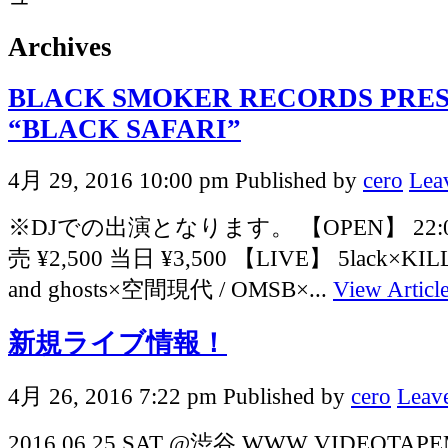
Archives
BLACK SMOKER RECORDS PRE
“BLACK SAFARI”
4月 29, 2016 10:00 pm
Published by
cero
Lea
※DJでの出演となります。 【OPEN】 22:00
売 ¥2,500 当日 ¥3,500 【LIVE】 5lack×KIL
and ghosts×空間現代 / OMSB×...
View Articl
新規ライブ情報！
4月 26, 2016 7:22 pm
Published by
cero
Leave
2016.06.25 SAT @渋谷 WWW VIDEOTAPEMU