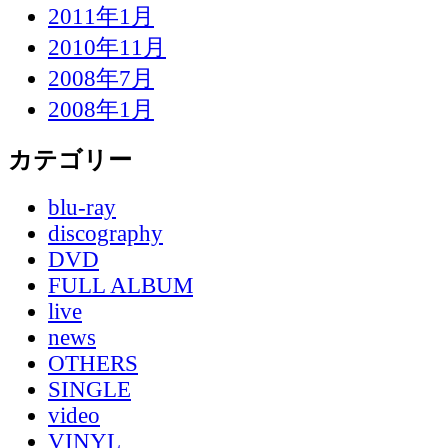
2011年1月
2010年11月
2008年7月
2008年1月
カテゴリー
blu-ray
discography
DVD
FULL ALBUM
live
news
OTHERS
SINGLE
video
VINYL