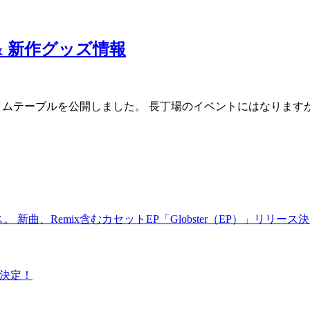
ブル & 新作グッズ情報
ts ”Traffic”タイムテーブルを公開しました。 長丁場のイベントに
ス。 新曲、Remix含むカセットEP「Globster（EP）」リリース
詳細決定！