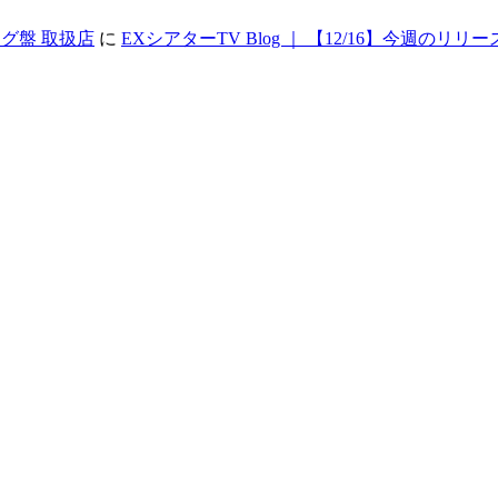
アナログ盤 取扱店
に
EXシアターTV Blog ｜ 【12/16】今週のリリー