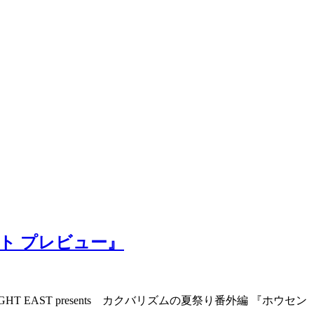
ナイト プレビュー』
T EAST presents カクバリズムの夏祭り番外編 『ホウセン