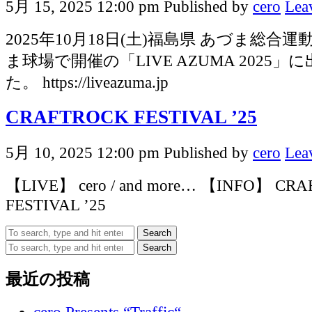
5月 15, 2025 12:00 pm
Published by
cero
Lea
2025年10月18日(土)福島県 あづま総合運
ま球場で開催の「LIVE AZUMA 2025
た。 https://liveazuma.jp
CRAFTROCK FESTIVAL ’25
5月 10, 2025 12:00 pm
Published by
cero
Lea
【LIVE】 cero / and more… 【INFO】 CR
FESTIVAL ’25
Search
Search
最近の投稿