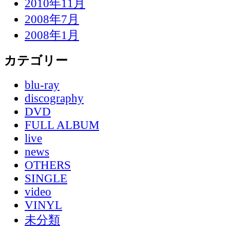
2010年11月
2008年7月
2008年1月
カテゴリー
blu-ray
discography
DVD
FULL ALBUM
live
news
OTHERS
SINGLE
video
VINYL
未分類