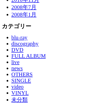
2008年7月
2008年1月
カテゴリー
blu-ray
discography
DVD
FULL ALBUM
live
news
OTHERS
SINGLE
video
VINYL
未分類