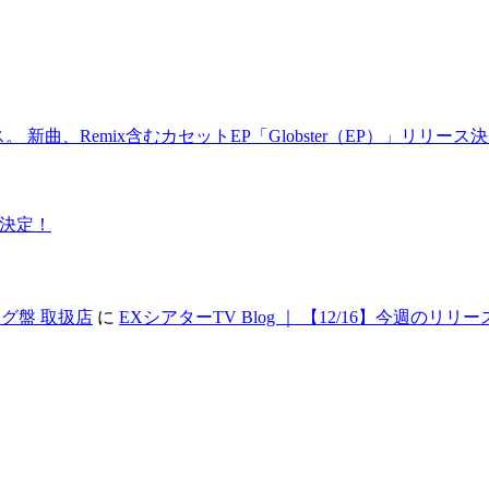
ス。 新曲、Remix含むカセットEP「Globster（EP）」リリース
詳細決定！
アナログ盤 取扱店
に
EXシアターTV Blog ｜ 【12/16】今週のリリー