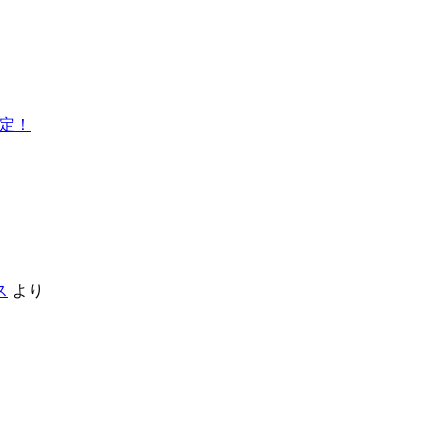
決定！
ス
より