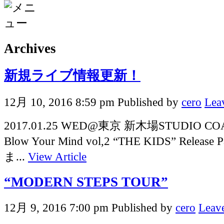
Archives
新規ライブ情報更新！
12月 10, 2016 8:59 pm
Published by
cero
Lea
2017.01.25 WED@東京 新木場STUDIO COAS
Blow Your Mind vol,2 “THE KIDS” Relea
ま...
View Article
“MODERN STEPS TOUR”
12月 9, 2016 7:00 pm
Published by
cero
Leave